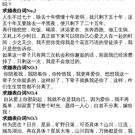
吗？
求婚表白词No.2
人生不过七十，除去十年懵懂十年老弱，就只剩下五十年，这
五十年又要除去一半黑夜，便只剩下了二十五年。
再仔细想想，吃饭、喝茶、沐浴更衣、东奔西跑、做工生病、
又耗上不少时日。真正留下来可以陪自己心爱之人在一起的时
间，少之又少。我不想你觉得我是个花言巧语的登徒浪子，我
只是想告诉你。
如果这一辈子只有两三次机会和你邂逅的话，前面我已经浪费
掉了，只剩这一次，我是不会放过的。
求婚表白词NO.3
你陪着我，我陪着你，你怜惜我，我更疼爱你。想想我这一
辈子欠你挺多的，这样好了，下辈子就换我还你了，这样，咋
们生生世世都不分离了。
求婚表白词NO.4
自从爱上你那刻起，我就不在是我自己。因为爱你，我不再
孤单，却寂寞了我整个时光。愿得一人心，白首不分离，嫁给
我！
求婚表白词NO.5
何为思念？日月、星辰，旷野日落，可否具体？山川，江流，
烟岛湖泊。再在具体？星辰大海，山川四海，万物都是你，我