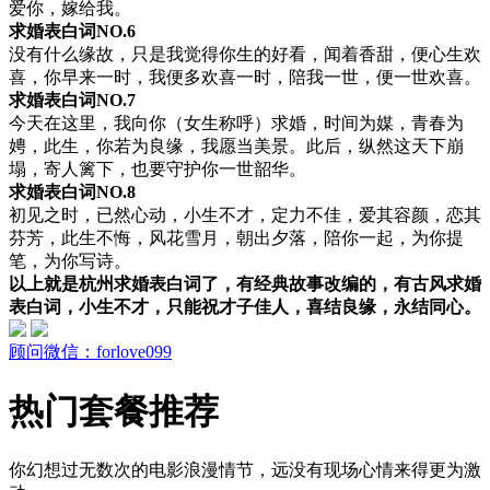
爱你，嫁给我。
求婚表白词NO.6
没有什么缘故，只是我觉得你生的好看，闻着香甜，便心生欢
喜，你早来一时，我便多欢喜一时，陪我一世，便一世欢喜。
求婚表白词NO.7
今天在这里，我向你（女生称呼）求婚，时间为媒，青春为
娉，此生，你若为良缘，我愿当美景。此后，纵然这天下崩
塌，寄人篱下，也要守护你一世韶华。
求婚表白词NO.8
初见之时，已然心动，小生不才，定力不佳，爱其容颜，恋其
芬芳，此生不悔，风花雪月，朝出夕落，陪你一起，为你提
笔，为你写诗。
以上就是杭州求婚表白词了，有经典故事改编的，有古风求婚
表白词，小生不才，只能祝才子佳人，喜结良缘，永结同心。
顾问微信：forlove099
热门套餐推荐
你幻想过无数次的电影浪漫情节，远没有现场心情来得更为激