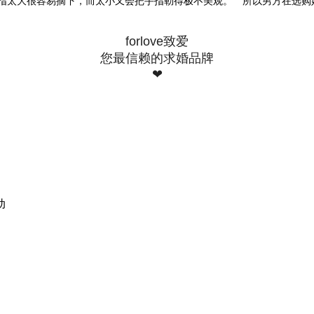
指太大很容易摘下，而太小又会把手指勒得极不美观。 所以男方在选购
forlove致爱
您最信赖的求婚品牌
❤
动