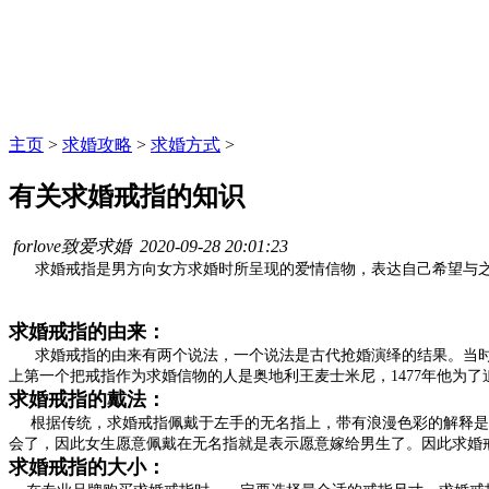
主页
>
求婚攻略
>
求婚方式
>
有关求婚戒指的知识
forlove致爱求婚
2020-09-28 20:01:23
求婚戒指是男方向女方求婚时所呈现的爱情信物，表达自己希望与之结婚
求婚戒指的由来：
求婚戒指的由来有两个说法，一个说法是古代抢婚演绎的结果。当时
上第一个把戒指作为求婚信物的人是奥地利王麦士米尼，1477年他为
求婚戒指的戴法：
根据传统，求婚戒指佩戴于左手的无名指上，带有浪漫色彩的解释是
会了，因此女生愿意佩戴在无名指就是表示愿意嫁给男生了。因此求婚
求婚戒指的大小：