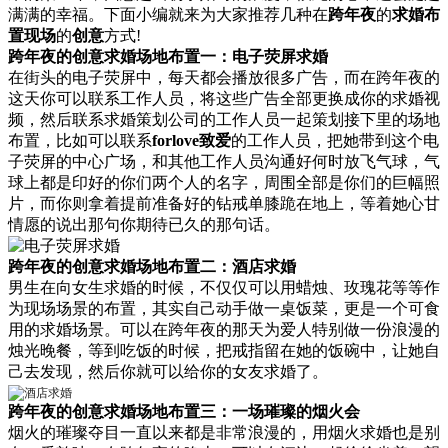
满满的幸福。下面小编就来为大家推荐几种在
跨年夜
的
求婚布
置现场
的
创意
方式!
跨年夜的创意求婚场地布置一：电子荧屏求婚
在街头的电子荧屏中，每天都会播放很多广告，而在跨年夜的
这天你可以联系工作人员，将这些广告全部更换成你的求婚视
频，然后联系求婚策划公司的工作人员一起策划接下里的场地
布置，比如可以联系
forlove致爱
的工作人员，把她带到这个电
子荧屏的中心广场，和其他工作人员沟通好何时放飞气球，气
球上都是印好的你们两个人的名字，周围全部是你们的巨幅照
片，而你则拿着提前准备好的钻戒单膝跪在地上，等着她心甘
情愿的说出那句你期待已久的那句话。
跨年夜的创意求婚场地布置二：酒店求婚
男生在向女生求婚的时候，不仅仅可以用蜡烛、玫瑰花等等作
为现场场景的布置，其实自己动手做一桌饭菜，更是一个可食
用的求婚场景。可以在跨年夜的那天为爱人特别做一份浪漫的
烛光晚餐，等到吃饭的时候，把戒指留在她的饭碗中，让她自
己去发现，然后你就可以给你的女友求婚了。
跨年夜的创意求婚场地布置三：一场璀璨的烟火会
烟火的璀璨夺目一直以来都是非常浪漫的，用烟火求婚也是别