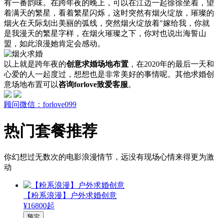
有一番韵味。在跨年夜的晚上，可以在江边一起徐徐坐着，望
着满天的繁星，看着繁星闪烁，这时突然有烟火绽放，璀璨的
烟火在天际划出美丽的弧线，突然烟火绽放着"嫁给我，你就
是我漫天的繁星字样，在烟火璀璨之下，你对也说出海誓山
盟，如此浪漫她肯定会感动。
以上就是跨年夜的
创意求婚场地布置
，在2020年的最后一天和
心爱的人一起度过，想想也是非常美好的事情呢。其他求婚创
意场地布置可以
咨询forlove致爱客服
。
顾问微信：forlove099
热门套餐推荐
你幻想过无数次的电影浪漫情节，远没有现场心情来得更为激
动
【粉系浪漫】户外求婚创意
¥16800起
预定